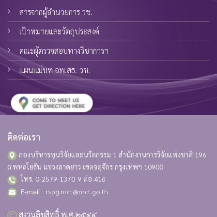
สารจากผู้อำนวยการ วช.
เป้าหมายและวัตถุประสงค์
คณะผู้ตรวจสอบทางวิชาการฯ
แผนแม่บท อพ.สธ.-วช.
ติดต่อเรา
กองบริหารทุนวิจัยและนวัตกรรม 1 สำนักงานการวิจัยแห่งชาติ
196
ถ.พหลโยธิน แขวงลาดยาว เขตจตุจักร กรุงเทพฯ 10900
โทร. 0-2579-1370-9 ต่อ 416
E-mail :
rspg.nrct@nrct.go.th
สงวนลิขสิทธิ์ พ.ศ.๒๕๔๔