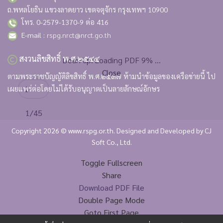
ถ.พหลโยธิน แขวงลาดยาว เขตจตุจักร กรุงเทพฯ 10900
โทร. 0-2579-1370-9 ต่อ 416
E-mail :
rspg.nrct@nrct.go.th
สงวนลิขสิทธิ์ พ.ศ.๒๕๔๔
DearFlip: Loading PDF 9% ...
Close
ตามพระราชบัญญัติลิขสิทธิ์ พ.ศ.๒๕๓๗ ห้ามนำข้อมูลของเครือข่ายนี้ ไป
เผยแพร่ต่อโดยไม่ได้รับอนุญาตเป็นลายลักษณ์อักษร
1/45
Toggle Thumbnails
Copyright 2026 © www.rspg.or.th. Designed and Developed by
CJ
Zoom In
Soft Co., Ltd.
Zoom Out
Toggle Fullscreen
Share
Download PDF File
Double Page Mode
Goto First Page