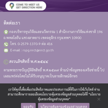
ติดต่อเรา
กองบริหารทุนวิจัยและนวัตกรรม 1 สำนักงานการวิจัยแห่งชาติ
196
ถ.พหลโยธิน แขวงลาดยาว เขตจตุจักร กรุงเทพฯ 10900
โทร. 0-2579-1370-9 ต่อ 416
E-mail :
rspg.nrct@nrct.go.th
สงวนลิขสิทธิ์ พ.ศ.๒๕๔๔
ตามพระราชบัญญัติลิขสิทธิ์ พ.ศ.๒๕๓๗ ห้ามนำข้อมูลของเครือข่ายนี้ ไป
เผยแพร่ต่อโดยไม่ได้รับอนุญาตเป็นลายลักษณ์อักษร
เราใช้คุกกี้เพื่อเพิ่มประสิทธิภาพและประสบการณ์ที่ดีในการใช้เว็บไซต์ ท่าน
สามารถศึกษารายละเอียดนโยบายคุ้มครองข้อมูลส่วนบุคคลได้ที่ “นโยบาย
Copyright 2026 © www.rspg.or.th. Designed and Developed by
CJ
คุ้มครองข้อมูลส่วนบุคคล”
Soft Co., Ltd.
ยอมรับ
นโยบายคุ้มครองข้อมูลส่วนบุคคล