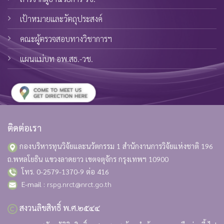
เป้าหมายและวัตถุประสงค์
คณะผู้ตรวจสอบทางวิชาการฯ
แผนแม่บท อพ.สธ.-วช.
ติดต่อเรา
กองบริหารทุนวิจัยและนวัตกรรม 1 สำนักงานการวิจัยแห่งชาติ
196
ถ.พหลโยธิน แขวงลาดยาว เขตจตุจักร กรุงเทพฯ 10900
โทร. 0-2579-1370-9 ต่อ 416
E-mail :
rspg.nrct@nrct.go.th
สงวนลิขสิทธิ์ พ.ศ.๒๕๔๔