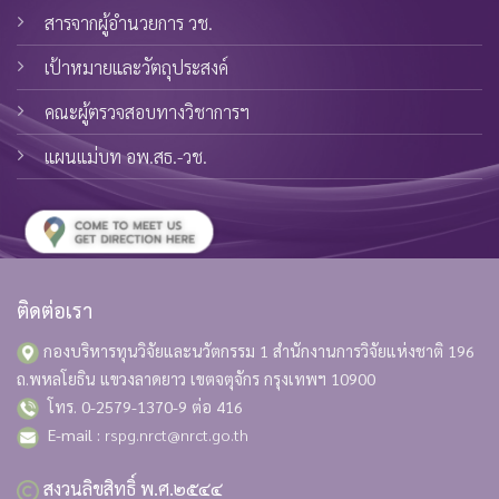
สารจากผู้อำนวยการ วช.
เป้าหมายและวัตถุประสงค์
คณะผู้ตรวจสอบทางวิชาการฯ
แผนแม่บท อพ.สธ.-วช.
ติดต่อเรา
กองบริหารทุนวิจัยและนวัตกรรม 1 สำนักงานการวิจัยแห่งชาติ
196
ถ.พหลโยธิน แขวงลาดยาว เขตจตุจักร กรุงเทพฯ 10900
โทร. 0-2579-1370-9 ต่อ 416
E-mail :
rspg.nrct@nrct.go.th
สงวนลิขสิทธิ์ พ.ศ.๒๕๔๔