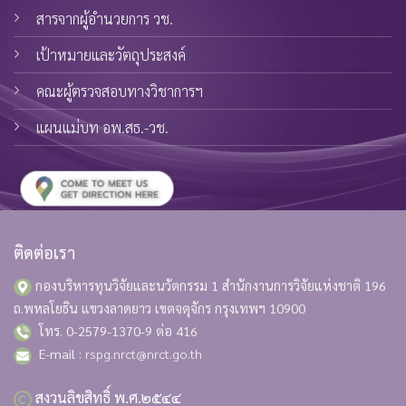
สารจากผู้อำนวยการ วช.
เป้าหมายและวัตถุประสงค์
คณะผู้ตรวจสอบทางวิชาการฯ
แผนแม่บท อพ.สธ.-วช.
ติดต่อเรา
กองบริหารทุนวิจัยและนวัตกรรม 1 สำนักงานการวิจัยแห่งชาติ
196
ถ.พหลโยธิน แขวงลาดยาว เขตจตุจักร กรุงเทพฯ 10900
โทร. 0-2579-1370-9 ต่อ 416
E-mail :
rspg.nrct@nrct.go.th
สงวนลิขสิทธิ์ พ.ศ.๒๕๔๔