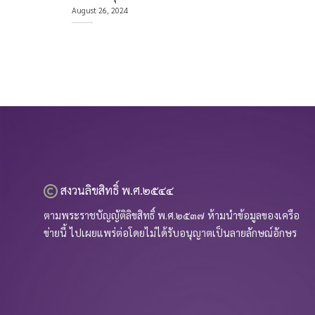
August 26, 2024
สงวนลิขสิทธิ์ พ.ศ.๒๕๔๔
ตามพระราชบัญญัติลิขสิทธิ์ พ.ศ.๒๕๓๗ ห้ามนำข้อมูลของเครือ
ข่ายนี้ ไปเผยแพร่ต่อโดยไม่ได้รับอนุญาตเป็นลายลักษณ์อักษร