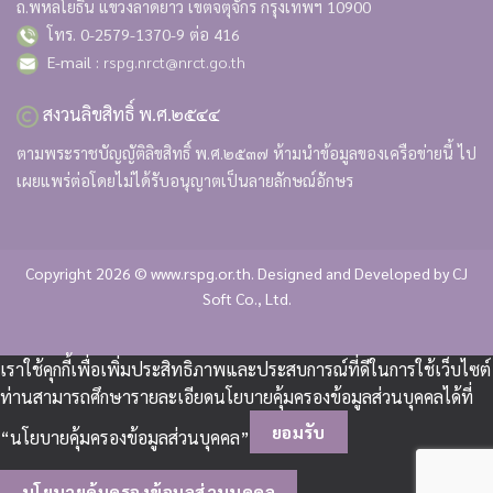
ถ.พหลโยธิน แขวงลาดยาว เขตจตุจักร กรุงเทพฯ 10900
โทร. 0-2579-1370-9 ต่อ 416
E-mail :
rspg.nrct@nrct.go.th
สงวนลิขสิทธิ์ พ.ศ.๒๕๔๔
ตามพระราชบัญญัติลิขสิทธิ์ พ.ศ.๒๕๓๗ ห้ามนำข้อมูลของเครือข่ายนี้ ไป
เผยแพร่ต่อโดยไม่ได้รับอนุญาตเป็นลายลักษณ์อักษร
Copyright 2026 © www.rspg.or.th. Designed and Developed by
CJ
Soft Co., Ltd.
เราใช้คุกกี้เพื่อเพิ่มประสิทธิภาพและประสบการณ์ที่ดีในการใช้เว็บไซต์
ท่านสามารถศึกษารายละเอียดนโยบายคุ้มครองข้อมูลส่วนบุคคลได้ที่
ยอมรับ
“นโยบายคุ้มครองข้อมูลส่วนบุคคล”
นโยบายคุ้มครองข้อมูลส่วนบุคคล