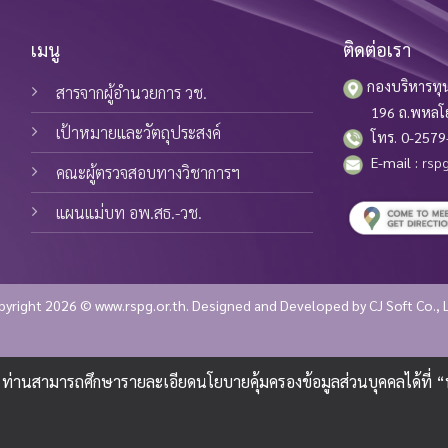
เมนู
ติดต่อเรา
กองบริหารทุน
สารจากผู้อำนวยการ วช.
196 ถ.พหลโยธิน
เป้าหมายและวัตถุประสงค์
โทร. 0-2579-
E-mail :
rspg
คณะผู้ตรวจสอบทางวิชาการฯ
แผนแม่บท อพ.สธ.-วช.
pyright 2026 © www.rspg.or.th. Designed and Developed by
CJ Soft Co., 
ซต์ ท่านสามารถศึกษารายละเอียดนโยบายคุ้มครองข้อมูลส่วนบุคคลได้ที่ 