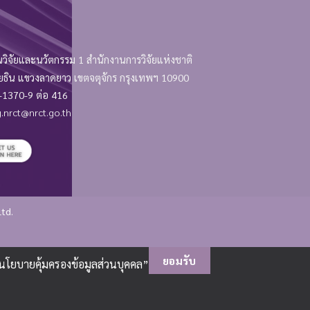
วิจัยและนวัตกรรม 1 สำนักงานการวิจัยแห่งชาติ
 แขวงลาดยาว เขตจตุจักร กรุงเทพฯ 10900
1370-9 ต่อ 416
.nrct@nrct.go.th
Ltd.
ยอมรับ
“นโยบายคุ้มครองข้อมูลส่วนบุคคล”