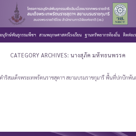
อนุรักษ์พันธุกรรมพืชฯ
สวนพฤกษศาสตร์โรงเรียน
ฐานทรัพยากรท้องถิ่น
ติดต่อเ
CATEGORY ARCHIVES:
นางสุภัค มหัทธนพรรค
ชดำริสมเด็จพระเทพรัตนราชสุดาฯ สยามบรมราชกุมารี พื้นที่ปกปักพ