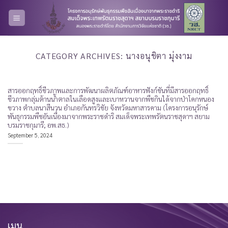
Skip
to
content
CATEGORY ARCHIVES:
นางอนุชิตา มุ่งงาม
สารออกฤทธิ์ชีวภาพและการพัฒนาผลิตภัณฑ์อาหารฟังก์ชันที่มีสารออกฤทธิ์
ชีวภาพกลุ่มต้านน้ำตาลในเลือดสูงและเบาหวานจากพืชกินได้จากป่าโคกหนอง
ขวาง ตำบลนาสีนวน อำเภอกันทรวิชัย จังหวัดมหาสารคาม (โครงการอนุรักษ์
พันธุกรรมพืชอันเนื่องมาจากพระราชดำริ สมเด็จพระเทพรัตนราชสุดาฯ สยาม
บรมราชกุมารี; อพ.สธ.)
September 5, 2024
เมนู