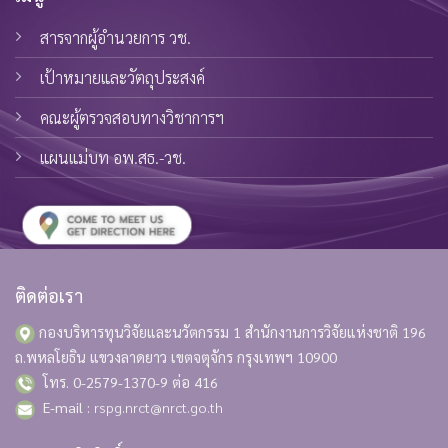
สารจากผู้อำนวยการ วช.
เป้าหมายและวัตถุประสงค์
คณะผู้ตรวจสอบทางวิชาการฯ
แผนแม่บท อพ.สธ.-วช.
ติดต่อเรา
กองบริหารทุนวิจัยและนวัตกรรม 1 สำนักงานการวิจัยแห่งชาติ
196
ถ.พหลโยธิน แขวงลาดยาว เขตจตุจักร กรุงเทพฯ 10900
โทร. 0-2579-1370-9 ต่อ 416
E-mail :
rspg.nrct@nrct.go.th