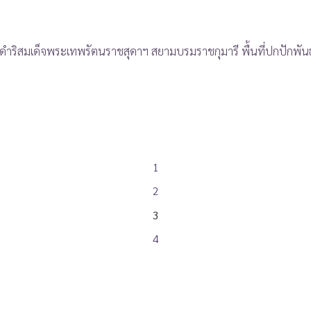
ดำริสมเด็จพระเทพรัตนราชสุดาฯ สยามบรมราชกุมารี พื้นที่ปกปักพันธ
1
2
3
4