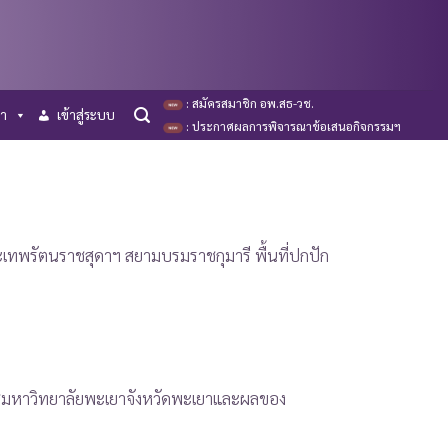
: สมัครสมาชิก อพ.สธ-วช.
รา
เข้าสู่ระบบ
: ประกาศผลการพิจารณาข้อเสนอกิจกรรมฯ
ทพรัตนราชสุดาฯ สยามบรมราชกุมารี พื้นที่ปกปัก
มพืชมหาวิทยาลัยพะเยาจังหวัดพะเยาและผลของ