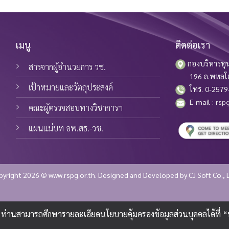
เมนู
ติดต่อเรา
กองบริหารทุน
สารจากผู้อำนวยการ วช.
196 ถ.พหลโยธิน
เป้าหมายและวัตถุประสงค์
โทร. 0-2579-
E-mail :
rspg
คณะผู้ตรวจสอบทางวิชาการฯ
แผนแม่บท อพ.สธ.-วช.
pyright 2026 © www.rspg.or.th. Designed and Developed by
CJ Soft Co., 
ซต์ ท่านสามารถศึกษารายละเอียดนโยบายคุ้มครองข้อมูลส่วนบุคคลได้ที่ 