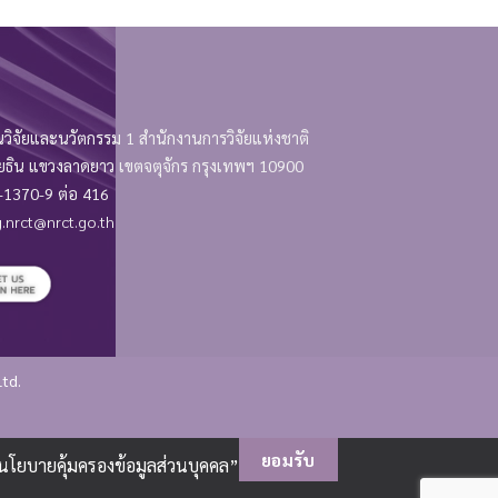
วิจัยและนวัตกรรม 1 สำนักงานการวิจัยแห่งชาติ
 แขวงลาดยาว เขตจตุจักร กรุงเทพฯ 10900
1370-9 ต่อ 416
.nrct@nrct.go.th
Ltd.
ยอมรับ
“นโยบายคุ้มครองข้อมูลส่วนบุคคล”