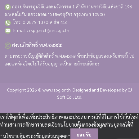
กองบริหารทุนวิจัยและนวัตกรรม 1 สำนักงานการวิจัยแห่งชาติ
196
ถ.พหลโยธิน แขวงลาดยาว เขตจตุจักร กรุงเทพฯ 10900
โทร. 0-2579-1370-9 ต่อ 416
E-mail :
rspg.nrct@nrct.go.th
สงวนลิขสิทธิ์ พ.ศ.๒๕๔๔
ตามพระราชบัญญัติลิขสิทธิ์ พ.ศ.๒๕๓๗ ห้ามนำข้อมูลของเครือข่ายนี้ ไป
เผยแพร่ต่อโดยไม่ได้รับอนุญาตเป็นลายลักษณ์อักษร
Copyright 2026 © www.rspg.or.th. Designed and Developed by
CJ
Soft Co., Ltd.
เราใช้คุกกี้เพื่อเพิ่มประสิทธิภาพและประสบการณ์ที่ดีในการใช้เว็บไซต์
ท่านสามารถศึกษารายละเอียดนโยบายคุ้มครองข้อมูลส่วนบุคคลได้ที่
ยอมรับ
“นโยบายคุ้มครองข้อมูลส่วนบุคคล”