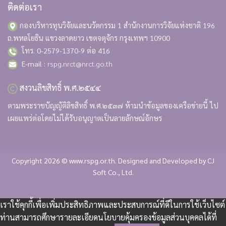
ติดต่อเรา
กองบริหารทุนวิจัยและนวัตกรรม 1 สำนักงานการวิจัยแห่งชาติ
196
ถ.พหลโยธิน แขวงลาดยาว เขตจตุจักร กรุงเทพฯ 10900
โทร. 0-2579-1370-9 ต่อ 416
E-mail :
rspg.nrct@nrct.go.th
สงวนลิขสิทธิ์ พ.ศ.๒๕๔๔
ตามพระราชบัญญัติลิขสิทธิ์ พ.ศ.๒๕๓๗ ห้ามนำข้อมูลของเครือข่ายนี้ ไป
เผยแพร่ต่อโดยไม่ได้รับอนุญาตเป็นลายลักษณ์อักษร
Copyright 2026 © www.rspg.or.th. Designed and Developed by
CJ
Soft Co., Ltd.
เราใช้คุกกี้เพื่อเพิ่มประสิทธิภาพและประสบการณ์ที่ดีในการใช้เว็บไซต์
ท่านสามารถศึกษารายละเอียดนโยบายคุ้มครองข้อมูลส่วนบุคคลได้ที่