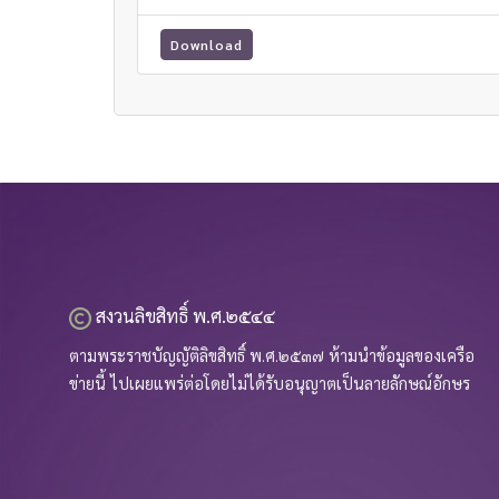
Download
สงวนลิขสิทธิ์ พ.ศ.๒๕๔๔
ตามพระราชบัญญัติลิขสิทธิ์ พ.ศ.๒๕๓๗ ห้ามนำข้อมูลของเครือ
ข่ายนี้ ไปเผยแพร่ต่อโดยไม่ได้รับอนุญาตเป็นลายลักษณ์อักษร