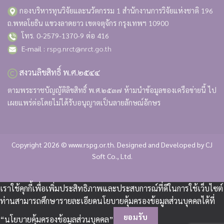
กองบริหารทุนวิจัยและนวัตกรรม 1 สำนักงานการวิจัยแห่งชาติ
196
ถ.พหลโยธิน แขวงลาดยาว เขตจตุจักร กรุงเทพฯ 10900
โทร. 0-2579-1370-9 ต่อ 416
E-mail :
rspg.nrct@nrct.go.th
สงวนลิขสิทธิ์ พ.ศ.๒๕๔๔
ตามพระราชบัญญัติลิขสิทธิ์ พ.ศ.๒๕๓๗ ห้ามนำข้อมูลของเครือข่ายนี้ ไป
เผยแพร่ต่อโดยไม่ได้รับอนุญาตเป็นลายลักษณ์อักษร
Copyright 2026 © www.rspg.or.th. Designed and Developed by
CJ
Soft Co., Ltd.
เราใช้คุกกี้เพื่อเพิ่มประสิทธิภาพและประสบการณ์ที่ดีในการใช้เว็บไซต์
ท่านสามารถศึกษารายละเอียดนโยบายคุ้มครองข้อมูลส่วนบุคคลได้ที่
ยอมรับ
“นโยบายคุ้มครองข้อมูลส่วนบุคคล”