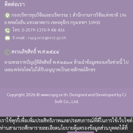
ติดต่อเรา
กองบริหารทุนวิจัยและนวัตกรรม 1 สำนักงานการวิจัยแห่งชาติ
196
ถ.พหลโยธิน แขวงลาดยาว เขตจตุจักร กรุงเทพฯ 10900
โทร. 0-2579-1370-9 ต่อ 416
E-mail :
rspg.nrct@nrct.go.th
สงวนลิขสิทธิ์ พ.ศ.๒๕๔๔
ตามพระราชบัญญัติลิขสิทธิ์ พ.ศ.๒๕๓๗ ห้ามนำข้อมูลของเครือข่ายนี้ ไป
เผยแพร่ต่อโดยไม่ได้รับอนุญาตเป็นลายลักษณ์อักษร
Copyright 2026 © www.rspg.or.th. Designed and Developed by
CJ
Soft Co., Ltd.
เราใช้คุกกี้เพื่อเพิ่มประสิทธิภาพและประสบการณ์ที่ดีในการใช้เว็บไซต์
ท่านสามารถศึกษารายละเอียดนโยบายคุ้มครองข้อมูลส่วนบุคคลได้ที่