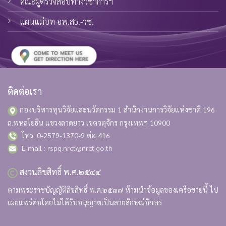
คณะผู้ตรวจสอบทางวิชาการฯ
แผนแม่บท อพ.สธ.-วช.
ติดต่อเรา
กองบริหารทุนวิจัยและนวัตกรรม 1 สำนักงานการวิจัยแห่งชาติ
196
ถ.พหลโยธิน แขวงลาดยาว เขตจตุจักร กรุงเทพฯ 10900
โทร. 0-2579-1370-9 ต่อ 416
E-mail :
rspg.nrct@nrct.go.th
สงวนลิขสิทธิ์ พ.ศ.๒๕๔๔
ตามพระราชบัญญัติลิขสิทธิ์ พ.ศ.๒๕๓๗ ห้ามนำข้อมูลของเครือข่ายนี้ ไป
เผยแพร่ต่อโดยไม่ได้รับอนุญาตเป็นลายลักษณ์อักษร