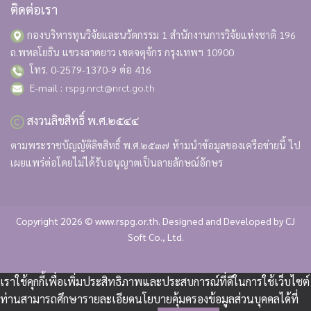
ติดต่อเรา
กองบริหารทุนวิจัยและนวัตกรรม 1 สำนักงานการวิจัยแห่งชาติ
196
ถ.พหลโยธิน แขวงลาดยาว เขตจตุจักร กรุงเทพฯ 10900
โทร. 0-2579-1370-9 ต่อ 416
E-mail :
rspg.nrct@nrct.go.th
สงวนลิขสิทธิ์ พ.ศ.๒๕๔๔
ตามพระราชบัญญัติลิขสิทธิ์ พ.ศ.๒๕๓๗ ห้ามนำข้อมูลของเครือข่ายนี้ ไป
เผยแพร่ต่อโดยไม่ได้รับอนุญาตเป็นลายลักษณ์อักษร
Copyright 2026 © www.rspg.or.th. Designed and Developed by
CJ
Soft Co., Ltd.
เราใช้คุกกี้เพื่อเพิ่มประสิทธิภาพและประสบการณ์ที่ดีในการใช้เว็บไซต์
ท่านสามารถศึกษารายละเอียดนโยบายคุ้มครองข้อมูลส่วนบุคคลได้ที่