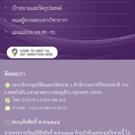
เป้าหมายและวัตถุประสงค์
คณะผู้ตรวจสอบทางวิชาการฯ
แผนแม่บท อพ.สธ.-วช.
ติดต่อเรา
กองบริหารทุนวิจัยและนวัตกรรม 1 สำนักงานการวิจัยแห่งชาติ
196
ถ.พหลโยธิน แขวงลาดยาว เขตจตุจักร กรุงเทพฯ 10900
โทร. 0-2579-1370-9 ต่อ 416
E-mail :
rspg.nrct@nrct.go.th
สงวนลิขสิทธิ์ พ.ศ.๒๕๔๔
ตามพระราชบัญญัติลิขสิทธิ์ พ.ศ.๒๕๓๗ ห้ามนำข้อมูลของเครือข่ายนี้ ไป